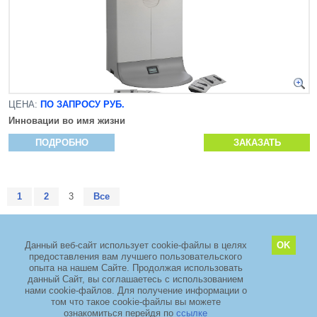
ЦЕНА:
ПО ЗАПРОСУ РУБ.
Инновации во имя жизни
ПОДРОБНО
ЗАКАЗАТЬ
1
2
3
Все
Данный веб-сайт использует cookie-файлы в целях
OK
предоставления вам лучшего пользовательского
2011–2026 copyright
ООО «ЗелМедСервис»
опыта на нашем Сайте. Продолжая использовать
Адрес: Москва, Зеленоград, проезд 4922, дом 4 стр. 5, Технопарк
данный Сайт, вы соглашаетесь с использованием
«ЭЛМА».
+7 (495) 968-88-29
нами cookie-файлов. Для получение информации о
том что такое cookie-файлы вы можете
TIMSET
ознакомиться перейдя по
ссылке