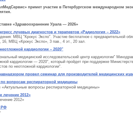
«ЗелМедСервис» примет участие в Петербургском международном эк
иятия.
ставке «Здравоохранение Урала — 2026»
гресс лучевых диагностов и терапевтов «Радиология – 2022»
едения: МВЦ "Крокус Экспо". Участие бесплатное с предварительной обя
16, МВЦ «Крокус Экспо», 3 пав., 4 эт., 20 зал.
неотложной кардиологии – 2020"
иональный медицинский исследовательский центр кардиологии" Минздрав
ной кардиологии — 2020", который пройдет при поддержке Министерст
тов по неотложной кардиологии".
равнадзором провел семинар для производителей медицинских изд
я по вопросам респираторной медицины
я «Актуальные вопросы респираторной медицины»
е лечение 2012»
лечение 2012»
 РФ
Ф