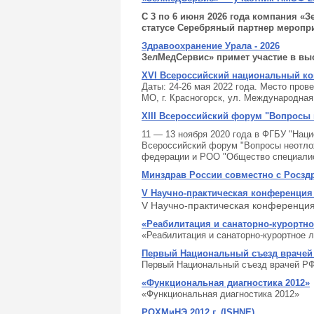
С 3 по 6 июня 2026 года компания 
статусе Серебряный партнер меропр
Здравоохранение Урала - 2026
ЗелМедСервис» примет участие в вы
XVI Всероссийский национальный кон
Даты: 24-26 мая 2022 года. Место пров
МО, г. Красногорск, ул. Международная, 
XIII Всероссийский форум "Вопросы 
11 — 13 ноября 2020 года в ФГБУ "Нац
Всероссийский форум "Вопросы неотлож
федерации и РОО "Общество специалис
Минздрав России совместно с Росзд
V Научно-практическая конференци
V Научно-практическая конференци
«Реабилитация и санаторно-курортно
«Реабилитация и санаторно-курортное 
Первый Национальный съезд врачей
Первый Национальный съезд врачей Р
«Функциональная диагностика 2012»
«Функциональная диагностика 2012»
РОХМиНЭ 2012 г. (ISHNE)