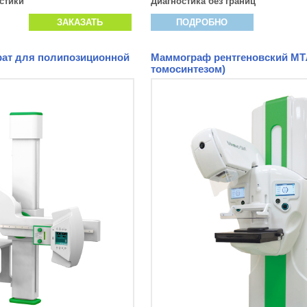
стики
Диагностика без границ
ЗАКАЗАТЬ
ПОДРОБНО
ат для полипозиционной
Маммограф рентгеновский МТ
томосинтезом)