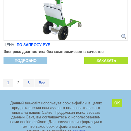
ЦЕНА:
ПО ЗАПРОСУ РУБ.
Экспресс-диагностика без компромиссов в качестве
ПОДРОБНО
ЗАКАЗАТЬ
1
2
3
Все
Данный веб-сайт использует cookie-файлы в целях
OK
предоставления вам лучшего пользовательского
2011–2026 copyright
ООО «ЗелМедСервис»
опыта на нашем Сайте. Продолжая использовать
Адрес: Москва, Зеленоград, проезд 4922, дом 4 стр. 5, Технопарк
данный Сайт, вы соглашаетесь с использованием
«ЭЛМА».
+7 (495) 968-88-29
нами cookie-файлов. Для получение информации о
том что такое cookie-файлы вы можете
TIMSET