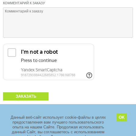
КОММЕНТАРИЙ К ЗАКАЗУ
ЗАКАЗАТЬ
Данный веб-сайт использует cookie-файлы в целях
OK
предоставления вам лучшего пользовательского
2011–2026 copyright
ООО «ЗелМедСервис»
опыта на нашем Сайте. Продолжая использовать
Адрес: Москва, Зеленоград, проезд 4922, дом 4 стр. 5, Технопарк
данный Сайт, вы соглашаетесь с использованием
«ЭЛМА».
+7 (495) 968-88-29