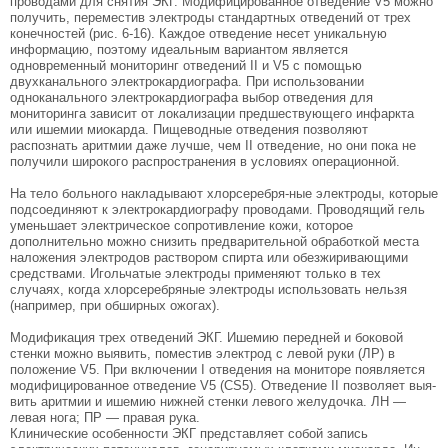
проводами для снятия ЭКГ. Модифицированное отведение V5 можно
получить, переместив электро­ды стандартных отведений от трех
конечностей (рис. 6-16). Каждое отведение несет уникальную
информацию, поэтому идеальным вариантом явля­ется
одновременный мониторинг отведений II и V5 с помощью
двухканального электрокардиографа. При использовании
одноканального электрокардио­графа выбор отведения для
мониторинга зависит от локализации предшествующего инфаркта
или ише­мии миокарда. Пищеводные отведения позволяют
распознать аритмии даже лучше, чем II отведение, но они пока не
получили широкого распростране­ния в условиях операционной.
На тело больного накладывают хлорсеребря-ные электроды, которые
подсоединяют к электрокардиографу проводами. Проводящий гель
уменьшает электрическое сопротивление кожи, которое
дополнительно можно снизить предварительной обработкой места
наложения электродов раствором спирта или обезжиривающими
средствами. Игольчатые электроды приме­няют только в тех
случаях, когда хлорсеребряные электроды использовать нельзя
(например, при обширных ожогах).
Модификация трех отведений ЭКГ. Ишемию передней и боковой
стенки можно выявить, поместив электрод с левой руки (ЛP) в
положение V5. При вклю­чении I отведения на мониторе появляется
модифициро­ванное отведение V5 (CS5). Отведение II позволяет выя­
вить аритмии и ишемию нижней стенки левого желудоч­ка. ЛH —
левая нога; ПР — правая рука.
Клинические особенности ЭКГ представляет собой запись