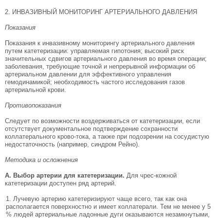
2. ИНВАЗИВНЫЙ МОНИТОРИНГ АРТЕРИАЛЬНОГО ДАВЛЕНИЯ
Показания
Показания к инвазивному мониторингу артериаль­ного давления
путем катетеризации: управляемая гипотония; высокий риск
значительных сдвигов ар­териального давления во время операции;
заболева­ния, требующие точной и непрерывной информа­ции об
артериальном давлении для эффективного управления
гемодинамикой; необходимость часто­го исследования газов
артериальной крови.
Противопоказания
Следует по возможности воздерживаться от кате­теризации, если
отсутствует документальное под­тверждение сохранности
коллатерального крово-тока, а также при подозрении на сосудистую
недостаточность (например, синдром Рейно).
Методика и осложнения
А. Выбор артерии для катетеризации.
Для чрес-кожной
катетеризации доступен ряд артерий.
Лучевую артерию катетеризируют чаще все­го, так как она
располагается поверхностно и имеет коллатерали. Тем не менее у 5
% людей артериаль­ные ладонные дуги оказываются незамкнутыми,