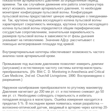
показателей артери­ального давления за определенный период
времени. Так как случайное движение или работа электрока-утера
могут искажать значения артериального дав­ления, то необходим
мониторинг конфигурации пульсовой волны. Конфигурация
пульсовой волны предоставляет ценную информацию о гемодинами-
ке. Так, крутизна подъема восходящего колена пуль­совой волны
характеризует сократимость миокар­да, крутизна спуска нисходящего
колена пульсовой волны определяется общим периферическим
сосуди­стым сопротивлением, значительная вариабель­ность
размеров пульсовой волны в зависимости от фазы дыхания
указывает на гиповолемию. Значение АДср. рассчитывают с
помощью интегрирования площади под кривой.
Внутриартериальные катетеры обеспечивают возможность частого
анализа газов артериальной крови.
Промывание под высоким давлением позволяет измерить демпинг
(затухание) и естественную частоту сис­темы катетер-магистраль-
преобразователь. (Из: Blitt C. D. Monitoring in Anesthesia and Critical
Care Medicine, 2nd ed. Churchill Livingstone, 1990. Воспроизведено с
разрешения.)
Наружное калибрование преобразователя по ртутному манометру.
Давление нагнетают до 200 мм рт. ст. и постепенно снижают до 50
мм рт. ст. Необходимо соблюдать стерильность и избегать
попадания воздуха в магист­раль. Ошибка измерения находится в
пределах 5 %. В последнее время появилась новая разработка —
волоконно-оптический датчик, вводимый в артерию через катетер 20-