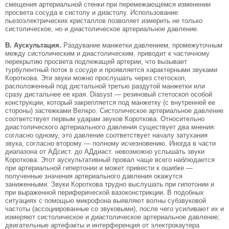
смещения артериальной стенки при перемежающемся изменении
просвета сосуда в систолу и диастолу. Использование
пьезоэлектрических кристаллов позволяет измерить не только
систолическое, но и диастолическое артериальное давление.
В. Аускультация.
Раздувание манжетки давлением, промежуточным
между систолическим и диастолическим, приводит к частичному
перекрытию просвета подлежащей артерии, что вызывает
турбулентный поток в сосуде и проявляется характерными звуками
Короткова. Эти звуки можно прослушать через стетоскоп,
расположенный под дистальной третью раздутой манжетки или
сразу дистальнее ее края. Diasyst — резиновый стетоскоп особой
конструкции, который закрепляется под манжетку (с внутренней ее
стороны) застежками Велкро. Систолическое артериальное давление
соответствует первым ударам звуков Короткова. Относительно
диастолического артериального давления существует два мнения:
согласно одному, это давление соответствует началу затухания
звука, согласно второму — полному исчезновению. Иногда в части
диапазона от АДсист. до АДдиаст. невозможно услышать звуки
Короткова. Этот аускультативный провал чаще всего наблюдается
при артериальной гипертонии и может привести к ошибке —
полученные значения артериального давления окажутся
заниженными. Звуки Короткова трудно выслушать при гипотонии и
при выраженной периферической вазоконстрикции. В подобных
ситуациях с помощью микрофона выявляют волны субзвуковой
частоты (ассоциированные со звуковыми), после чего усиливают их и
измеряют систолическое и диастолическое артериальное давление;
двигательные артефакты и интерференция от электрокаутера