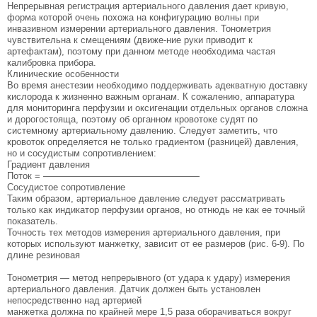
Непрерывная регистра­ция артериального давления дает кривую,
форма которой очень похожа на конфигурацию волны при
инвазивном измерении артериального давления. Тонометрия
чувствительна к смещениям (движе-ние руки приводит к
артефактам), поэтому при дан­ном методе необходима частая
калибровка прибора.
Клинические особенности
Во время анестезии необходимо поддерживать адекватную доставку
кислорода к жизненно важ­ным органам. К сожалению, аппаратура
для мони­торинга перфузии и оксигенации отдельных орга­нов сложна
и дорогостояща, поэтому об органном кровотоке судят по
системному артериальному давлению. Следует заметить, что
кровоток опреде­ляется не только градиентом (разницей) давления,
но и сосудистым сопротивлением:
Градиент давления
Поток = —————————————————
Сосудистое сопротивление
Таким образом, артериальное давление следует рассматривать
только как индикатор перфузии ор­ганов, но отнюдь не как ее точный
показатель.
Точность тех методов измерения артериального давления, при
которых используют манжетку, зави­сит от ее размеров (рис. 6-9). По
длине резиновая
Тонометрия — метод непрерывного (от удара к удару) измерения
артериального давления. Датчик должен быть установлен
непосредственно над артерией
манжетка должна по крайней мере 1,5 раза оборачи­ваться вокруг