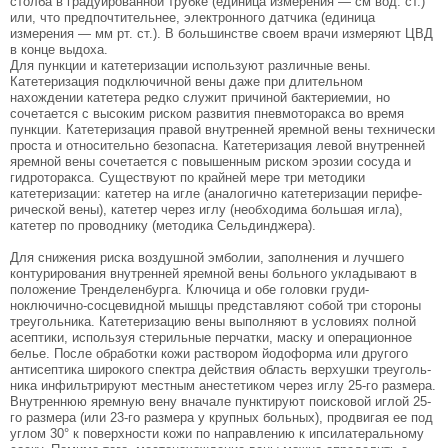
столба в градуированной трубке (единица измерения — см вод. ст.)
или, что предпочтительнее, электронно­го датчика (единица
измерения — мм рт. ст.). В боль­шинстве своем врачи измеряют ЦВД
в конце выдоха.
Для пункции и катетеризации используют раз­личные вены.
Катетеризация подключичной вены даже при длительном
нахождении катетера редко служит причиной бактериемии, но
сочетается с высоким риском развития пневмоторакса во вре­мя
пункции. Катетеризация правой внутренней яремной вены технически
проста и относительно безопасна. Катетеризация левой внут­ренней
яремной вены сочетается с повышенным риском эрозии сосуда и
гидроторакса. Существуют по крайней мере три методики
катетеризации: ка­тетер на игле (аналогично катетеризации перифе­
рической вены), катетер через иглу (необходима большая игла),
катетер по проводнику (методика Сельдинджера).
Для снижения риска воздушной эмболии, за­полнения и лучшего
контурирования внутренней яремной вены больного укладывают в
положение Тренделенбурга. Ключица и обе головки груди-
ноключично-сосцевидной мышцы представляют собой три стороны
треугольника. Ка­тетеризацию вены выполняют в условиях полной
асептики, используя стерильные перчатки, маску и операционное
белье. После обработки кожи раст­вором йодоформа или другого
антисептика широ­кого спектра действия область верхушки треуголь­
ника инфильтрируют местным анестетиком через иглу 25-го размера.
Внутреннюю яремную вену вначале пунктируют поисковой иглой 25-
го разме­ра (или 23-го размера у крупных больных), про­двигая ее под
углом 30° к поверхности кожи по на­правлению к ипсилатеральному