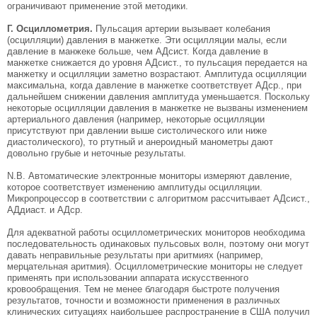
ограничивают применение этой методики.
Г. Осциллометрия.
Пульсация артерии вызывает колебания
(осцилляции) давления в манжетке. Эти осцилляции малы, если
давление в манже­ке больше, чем АДсист. Когда давление в
манжетке снижается до уровня АДсист., то пульсация передается на
манжетку и осцилляции заметно возрастают. Амплитуда осцилляции
максимальна, когда давление в манжетке соответствует АДср., при
дальнейшем снижении давления амплитуда уменьшается. Поскольку
некоторые осцилляции давления в манжетке не вызваны изменением
артериального давления (например, некоторые осцилляции
присутствуют при давлении выше систолического или ниже
диастолического), то ртутный и анероидный манометры дают
довольно грубые и неточные результаты.
N.B. Автоматические электронные мониторы измеряют давление,
которое соответствует изменению амплитуды осцилляции.
Микропроцессор в соответствии с алгоритмом рассчитывает АДсист.,
АДдиаст. и АДср.
Для адекватной работы осциллометрических мониторов необходима
последовательность одинаковых пульсовых волн, поэтому они могут
давать неправильные результаты при аритмиях (например,
мерцательная аритмия). Осциллометрические мониторы не следует
применять при использовании аппарата искусственного
кровообращения. Тем не менее благодаря быстроте получения
результатов, точности и возможности применения в различных
клинических ситуациях наибольшее распространение в США получил