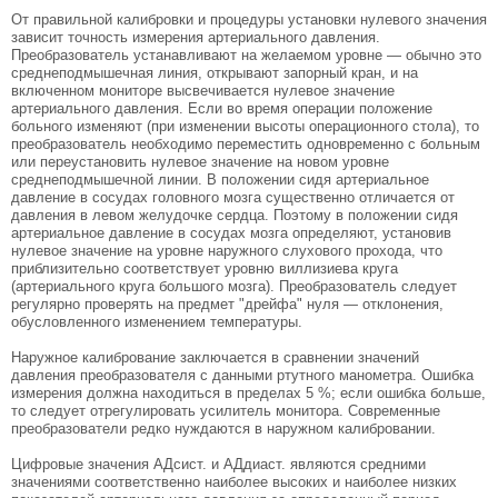
От правильной калибровки и процедуры уста­новки нулевого значения
зависит точность измере­ния артериального давления.
Преобразователь ус­танавливают на желаемом уровне — обычно это
среднеподмышечная линия, открывают запорный кран, и на
включенном мониторе высвечивается нулевое значение
артериального давления. Если во время операции положение
больного изменяют (при изменении высоты операционного стола), то
преобразователь необходимо переместить одновременно с больным
или переустановить нулевое значение на новом уровне
среднеподмышечной линии. В положении сидя артериальное
давление в сосудах головного мозга существенно отличается от
давления в левом желудочке сердца. Поэтому в положении сидя
артериальное давление в сосудах мозга определяют, установив
нулевое значение на уровне наружного слухового прохода, что
приблизи­тельно соответствует уровню виллизиева круга
(артериального круга большого мозга). Преобразо­ватель следует
регулярно проверять на предмет "дрейфа" нуля — отклонения,
обусловленного из­менением температуры.
Наружное калибрование заключается в сравне­нии значений
давления преобразователя с данны­ми ртутного манометра. Ошибка
изме­рения должна находиться в пределах 5 %; если ошибка больше,
то следует отрегулировать усили­тель монитора. Современные
преобразователи редко нуждаются в наружном калибровании.
Цифровые значения АДсист. и АДдиаст. явля­ются средними
значениями соответственно наибо­лее высоких и наиболее низких