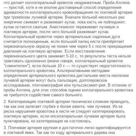
что делает коллатеральный кровоток неадекват­ным. Проба Аллена
— простой, хотя и не вполне достоверный способ определения
адекватности коллатерального кровообращения по локтевой ар­терии
при тромбозах лучевой артерии. Вначале больной несколько раз
энергично сжимает и раз­жимает кулак, пока кисть не побледнеет;
кулак ос­тается сжатым. Анестезиолог пережимает лучевую и
локтевую артерии, после чего больной разжима­ет кулак.
Коллатеральный кровоток через артери­альные ладонные дуги
считается полноценным, если большой палец кисти приобретает
первона­чальную окраску не позже чем через 5 с после пре­кращения
давления на локтевую артерию. Если восстановление
первоначального цвета занимает 5-10 с, то результаты теста нельзя
трактовать од­нозначно (иначе говоря, коллатеральный кровоток
"сомнителен"), если больше 10 с — то существует недостаточность
коллатерального кровотока. Аль­тернативными методами
определения артериаль­ного кровотока дистальнее места окклюзии
луче­вой артерии могут быть пальпация, допплеровское
исследование, плетизмография или пульсоксимет-рия. В отличие от
пробы Аллена, для этих способов оценки коллатерального кровотока
не требуется содействие самого больного.
Катетеризацию локтевой артерии техничес­ки сложнее проводить,
так как она залегает глубже и более извита, чем лучевая. Из-за
риска наруше­ния кровотока в кисти не следует катетеризиро­вать
локтевую артерию, если ипсилатеральная лу­чевая артерия была
пунктирована, но катетеризация не состоялась.
Плечевая артерия крупная и достаточно лег­ко идентифицируется
в локтевой ямке. Так как по ходу артериального дерева она