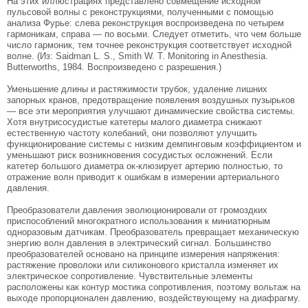
На этих иллюстрациях представлено совмещение исходной
пульсовой волны с реконструкциями, получен­ными с помощью
анализа Фурье: слева реконструкция воспроизведена по четырем
гармоникам, справа — по восьми. Следует отметить, что чем больше
число гармоник, тем точнее реконструкция соответствует исходной
волне. (Из: Saidman L. S., Smith W. T. Monitoring in Anesthesia.
Butterworths, 1984. Воспроизведено с разрешения.)
Уменьшение длины и растяжимости трубок, удаление лишних
запорных кранов, предотвраще­ние появления воздушных пузырьков
— все эти ме­роприятия улучшают динамические свойства сис­темы.
Хотя внутрисосудистые катетеры малого диаметра снижают
естественную частоту колеба­ний, они позволяют улучшить
функционирование системы с низким демпинговым коэффициентом и
уменьшают риск возникновения сосудистых ос­ложнений. Если
катетер большого диаметра ок-клюзирует артерию полностью, то
отражение волн приводит к ошибкам в измерении артериального
давления.
Преобразователи давления эволюционировали от громоздких
приспособлений многократного ис­пользования к миниатюрным
одноразовым датчи­кам. Преобразователь превращает механическую
энергию волн давления в электрический сигнал. Большинство
преобразователей основано на прин­ципе измерения напряжения:
растяжение прово­локи или силиконового кристалла изменяет их
электрическое сопротивление. Чувствительные элементы
расположены как контур мостика сопро­тивления, поэтому вольтаж на
выходе пропорцио­нален давлению, воздействующему на диафрагму.