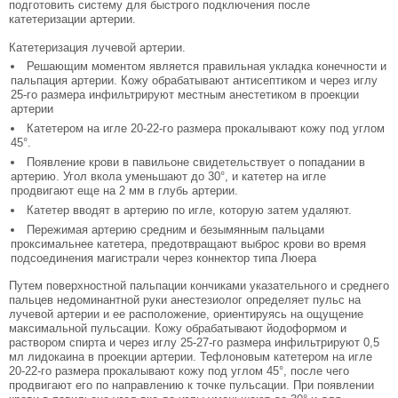
подготовить систему для быстрого подключения после
катетеризации артерии.
Катетеризация лучевой артерии.
Решающим моментом является правильная укладка конечности и
паль­пация артерии. Кожу обрабатывают антисептиком и через иглу
25-го размера инфильтрируют местным анестетиком в проекции
артерии
Катетером на игле 20-22-го размера прокалывают кожу под углом
45°.
Появление крови в павильоне свидетельствует о попадании в
артерию. Угол вкола уменьшают до 30°, и катетер на игле
продвигают еще на 2 мм в глубь артерии.
Катетер вводят в артерию по игле, которую затем удаляют.
Пережимая артерию средним и безымянным пальцами
проксимальнее катетера, предотвращают выброс крови во время
подсоединения магистрали через коннектор типа Люера
Путем по­верхностной пальпации кончиками указательного и среднего
пальцев недоминантной руки анесте­зиолог определяет пульс на
лучевой артерии и ее расположение, ориентируясь на ощущение
макси­мальной пульсации. Кожу обрабатывают йодофор­мом и
раствором спирта и через иглу 25-27-го раз­мера инфильтрируют 0,5
мл лидокаина в проекции артерии. Тефлоновым катетером на игле
20-22-го размера прокалывают кожу под углом 45°, после чего
продвигают его по направлению к точке пуль­сации. При появлении