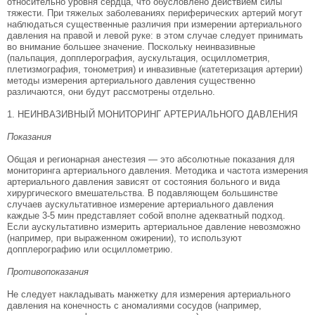
относительно уровня сердца, что обусловлено действием силы
тяжести. При тяжелых заболеваниях периферических артерий могут
наблюдаться существенные различия при измерении артериального
давления на правой и левой руке: в этом случае следует принимать
во внимание большее значение. Поскольку неинвазивные
(пальпация, допплерография, аускультация, осциллометрия,
плетизмография, тонометрия) и инвазивные (катетеризация артерии)
методы измерения артериального давления существенно
различаются, они будут рассмотрены отдельно.
1. НЕИНВАЗИВНЫЙ МОНИТОРИНГ АРТЕРИАЛЬНОГО ДАВЛЕНИЯ
Показания
Общая и регионарная анестезия — это абсолютные показания для
мониторинга артериального давления. Методика и частота измерения
артериального давления зависят от состояния больного и вида
хирургического вмешательства. В подавляющем большинстве
случаев аускультативное измерение артериального давления
каждые 3-5 мин представляет собой вполне адекватный подход.
Если аускультативно измерить артериальное давление невозможно
(например, при выраженном ожирении), то используют
допплерографию или осциллометрию.
Противопоказания
Не следует накладывать манжетку для измерения артериального
давления на конечность с аномалиями сосудов (например,