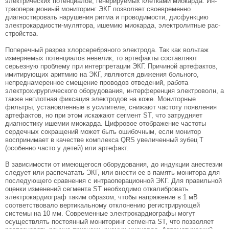
электрических по­тенциалов, генерируемых клетками миокарда. Ин-
траоперациониый мониторинг ЭКГ позволяет своевременно
диагностировать нарушения ритма и проводимости, дисфункцию
электрокардиости-мулятора, ишемию миокарда, электролитные рас­
стройства.
Поперечный разрез хлорсеребряного электрода. Так как вольтаж
измеряемых потенциа­лов невелик, то артефакты составляют
серьезную проблему при интерпретации ЭКГ. Причиной арте­фактов,
имитирующих аритмию на ЭКГ, являются движения больного,
непреднамеренное смещение проводов отведений, работа
электрохирургическо­го оборудования, интерференция электроволн, а
также неплотная фиксация электродов на коже. Мониторные
фильтры, установленные в усилите­ле, снижают частоту появления
артефактов, но при этом искажают сегмент ST, что затрудняет
диагно­стику ишемии миокарда. Цифровое отображение частоты
сердечных сокращений может быть оши­бочным, если монитор
воспринимает в качестве комплекса QRS увеличенный зубец T
(особенно часто у детей) или артефакт.
В зависимости от имеющегося оборудования, до индукции анестезии
следует или распечатать ЭКГ, или внести ее в память монитора для
после­дующего сравнения с интраоперационной ЭКГ. Для правильной
оценки изменений сегмента ST необходимо откалибровать
электрокардиограф таким образом, чтобы напряжение в 1 мВ
соответ­ствовало вертикальному отклонению регистриру­ющей
системы на 10 мм. Современные электрокар­диографы могут
осуществлять постоянный мониторинг сегмента ST, что позволяет