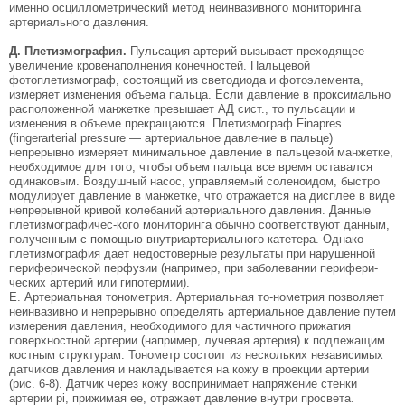
именно осциллометрический метод неинвазивного мониторинга
артериального давления.
Д. Плетизмография.
Пульсация артерий вызывает преходящее
увеличение кровенаполнения конечностей. Пальцевой
фотоплетизмограф, состоящий из светодиода и фотоэлемента,
измеряет изменения объема пальца. Если давление в проксимально
расположенной манжетке превышает АД сист., то пульсации и
изменения в объеме прекращаются. Плетизмограф Finapres
(fingerarterial pressure — артериальное давление в пальце)
непрерывно измеряет минимальное давление в пальце­вой манжетке,
необходимое для того, чтобы объем пальца все время оставался
одинаковым. Воздуш­ный насос, управляемый соленоидом, быстро
мо­дулирует давление в манжетке, что отражается на дисплее в виде
непрерывной кривой колебаний ар­териального давления. Данные
плетизмографичес-кого мониторинга обычно соответствуют данным,
полученным с помощью внутриартериального ка­тетера. Однако
плетизмография дает недостовер­ные результаты при нарушенной
периферической перфузии (например, при заболевании перифери-
ческих артерий или гипотермии).
E. Артериальная тонометрия. Артериальная то-нометрия позволяет
неинвазивно и непрерывно оп­ределять артериальное давление путем
измерения давления, необходимого для частичного прижатия
поверхностной артерии (например, лучевая артерия) к подлежащим
костным структурам. Тонометр состоит из нескольких независимых
датчиков дав­ления и накладывается на кожу в проекции артерии
(рис. 6-8). Датчик через кожу воспринимает напря­жение стенки
артерии pi, прижимая ее, отражает давление внутри просвета.