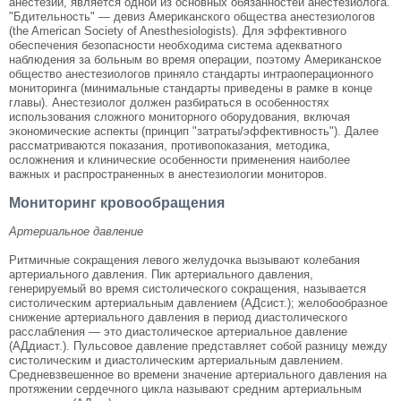
анестезии, является одной из основных обязанностей анестезиолога.
"Бдительность" — девиз Американского общества анестезиологов
(the American Society of Anesthesiologists). Для эффективного
обеспечения безопасности необходима система адекватного
наблюдения за больным во время операции, поэтому Американское
общество анестезиологов приняло стандарты интраоперационного
мониторинга (минимальные стандарты приведены в рамке в конце
главы). Анестезиолог должен разбираться в особенностях
использования сложного мониторного оборудования, включая
экономические аспекты (принцип "затраты/эффективность"). Далее
рассматриваются показания, противопоказания, методика,
осложнения и клинические особенности применения наиболее
важных и распространенных в анестезиологии мониторов.
Мониторинг кровообращения
Артериальное давление
Ритмичные сокращения левого желудочка вызывают колебания
артериального давления. Пик артериального давления,
генерируемый во время систолического сокращения, называется
систолическим артериальным давлением (АДсист.); желобообразное
снижение артериального давления в период диастолического
расслабления — это диастолическое артериальное давление
(АДдиаст.). Пульсовое давление представляет собой разницу между
систолическим и диастолическим артериальным давлением.
Средневзвешенное во времени значение артериального давления на
протяжении сердечного цикла называют средним артериальным