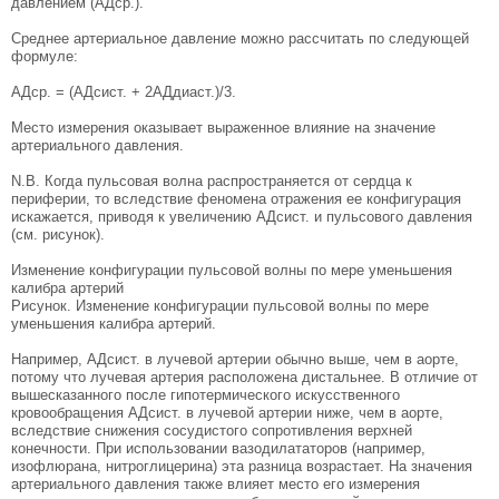
давлением (АДср.).
Среднее артериальное давление можно рассчитать по следующей
формуле:
АДср. = (АДсист. + 2АДдиаст.)/3.
Место измерения оказывает выраженное влияние на значение
артериального давления.
N.B. Когда пульсовая волна распространяется от сердца к
периферии, то вследствие феномена отражения ее конфигурация
искажается, приводя к увеличению АДсист. и пульсового давления
(см. рисунок).
Изменение конфигурации пульсовой волны по мере уменьшения
калибра артерий
Рисунок. Изменение конфигурации пульсовой волны по мере
уменьшения калибра артерий.
Например, АДсист. в лучевой артерии обычно выше, чем в аорте,
потому что лучевая артерия расположена дистальнее. В отличие от
вышесказанного после гипотермического искусственного
кровообращения АДсист. в лучевой артерии ниже, чем в аорте,
вследствие снижения сосудистого сопротивления верхней
конечности. При использовании вазодилататоров (например,
изофлюрана, нитроглицерина) эта разница возрастает. На значения
артериального давления также влияет место его измерения