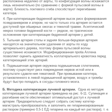
расположена неда­леко от аорты, то конфигурация волны искажается
лишь незначительно (по сравнению с формой пульсовой волны в
аорте). Близость локтевого сги­ба способствует перегибанию
катетера.
При катетеризации бедренной артерии вы­сок риск формирования
псевдоаневризм и атером, но часто только эта артерия остается
доступной при обширных ожогах и тяжелой травме. Асепти­ческий
некроз головки бедренной кости — редкое, но трагическое
осложнение при катетеризации бедренной артерии у детей.
Тыльная артерия стопы и задняя больше-берцовая артерия
находятся на значительном уда­лении от аорты по ходу
артериального дерева, по­этому форма пульсовой волны
существенно искажается. Модифицированная проба Аллена
позволяет оценить адекватность коллатерального кровотока перед
катетеризацией этих артерий.
Подмышечная артерия окружена подмышеч­ным сплетением,
поэтому существует риск по­вреждения нервов иглой или в
результате сдавле-ния гематомой. При промывании катетера,
установленного в левой подмышечной артерии, воздух и тромбы
будут быстро попадать в сосуды головного мозга.
Б. Методика катетеризации лучевой артерии.
Одна из методик
катетеризации лучевой артерии приведена на рис. 6-11. Супинация и
разгибание кисти обеспечивают оптимальный доступ к луче­вой
артерии. Предварительно следует собрать сис­тему катетер-
магистраль-преобразователь и за­полнить ее гепаринизированным
раствором (примерно 0,5-1 ЕД гепарина на каждый мл раст­вора), т. е.