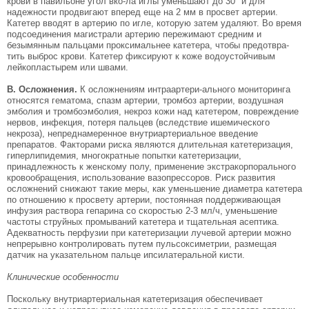
крови в павильоне угол вко-ла иглы уменьшают до 30° и для
надежности про­двигают вперед еще на 2 мм в просвет артерии.
Катетер вводят в артерию по игле, которую затем удаляют. Во время
подсоединения магистрали ар­терию пережимают средним и
безымянным паль­цами проксимальнее катетера, чтобы предотвра­
тить выброс крови. Катетер фиксируют к коже водоустойчивым
лейкопластырем или швами.
В. Осложнения.
К осложнениям интраартери-ального мониторинга
относятся гематома, спазм артерии, тромбоз артерии, воздушная
эмболия и тромбоэмболия, некроз кожи над катетером, по­вреждение
нервов, инфекция, потеря пальцев (вследствие ишемического
некроза), непреднаме­ренное внутриартериальное введение
препаратов. Факторами риска являются длительная катетериза­ция,
гиперлипидемия, многократные попытки кате­теризации,
принадлежность к женскому полу, при­менение экстракорпорального
кровообращения, использование вазопрессоров. Риск развития
ослож­нений снижают такие меры, как уменьшение диа­метра катетера
по отношению к просвету артерии, постоянная поддерживающая
инфузия раствора ге­парина со скоростью 2-3 мл/ч, уменьшение
частоты струйных промываний катетера и тщательная асеп­тика.
Адекватность перфузии при катетеризации лучевой артерии можно
непрерывно контролировать путем пульсоксиметрии, размещая
датчик на указательном пальце ипсилатеральной кисти.
Клинические особенности
Поскольку внутриартериальная катетеризация обеспечивает