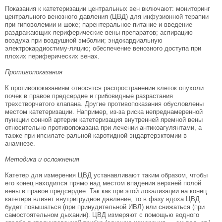
Показания к катетеризации центральных вен включают: мониторинг
центрального венозного давления (ЦВД) для инфузионной терапии
при гиповолемии и шоке; парентеральное питание и введение
раздражающих периферические вены препаратов; аспирацию
воздуха при воздушной эмболии; эндокардиальную
электрокардиостиму-ляцию; обеспечение венозного доступа при
плохих периферических венах.
Противопоказания
К противопоказаниям относятся распространение клеток опухоли
почек в правое предсердие и грибо­видные разрастания
трехстворчатого клапана. Дру­гие противопоказания обусловлены
местом катете­ризации. Например, из-за риска непреднамеренной
пункции сонной артерии катетеризация внутренней яремной вены
относительно противопоказана при лечении антикоагулянтами, а
также при ипсилате-ральной каротидной эндартерэктомии в
анамнезе.
Методика и осложнения
Катетер для измерения ЦВД устанавливают таким образом, чтобы
его конец находился прямо над мес­том впадения верхней полой
вены в правое предсер­дие. Так как при этой локализации на конец
катете­ра влияет внутригрудное давление, то в фазу вдоха ЦВД
будет повышаться (при принудительной ИВЛ) или снижаться (при
самостоятельном дыха­нии). ЦВД измеряют с помощью водного