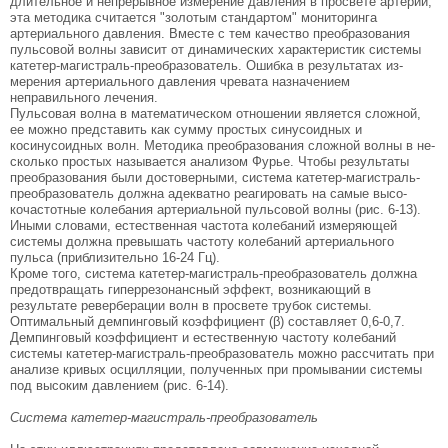
длительное и непрерывное измерение давления в просвете артерии,
эта методика считает­ся "золотым стандартом" мониторинга
артериаль­ного давления. Вместе с тем качество преобразова­ния
пульсовой волны зависит от динамических характеристик системы
катетер-магистраль-пре­образователь. Ошибка в результатах из­
мерения артериального давления чревата назначе­нием
неправильного лечения.
Пульсовая волна в математическом отношении является сложной,
ее можно представить как сум­му простых синусоидных и
косинусоидных волн. Методика преобразования сложной волны в не­
сколько простых называется анализом Фурье. Чтобы результаты
преобразования были достовер­ными, система катетер-магистраль-
преобразова­тель должна адекватно реагировать на самые высо­
кочастотные колебания артериальной пульсовой волны (рис. 6-13).
Иными словами, естественная частота колебаний измеряющей
системы должна превышать частоту колебаний артериального
пульса (приблизительно 16-24 Гц).
Кроме того, система катетер-магистраль-пре­образователь должна
предотвращать гиперрезо­нансный эффект, возникающий в
результате ре­верберации волн в просвете трубок системы.
Оптимальный демпинговый коэффициент (β) со­ставляет 0,6-0,7.
Демпинговый коэффициент и ес­тественную частоту колебаний
системы катетер-магистраль-преобразователь можно рассчитать при
анализе кривых осцилляции, полученных при промывании системы
под высоким давлением (рис. 6-14).
Система катетер-магистраль-преобразователь