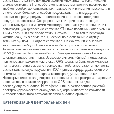
распозна­вать ранние признаки ишемии миокарда. Автома­тический
анализ сегмента ST способствует раннему выявлению ишемии, не
требует особых дополни­тельных навыков или внимания персонала и
у не­которых больных способен предсказать — а иногда даже
позволяет предупредить — осложнения со стороны сердечно-
сосудистой системы. Общепри­нятые критерии, позволяющие
установить диаг­ноз ишемии миокарда, включают уплощение или ко-
сонисходящую депрессию сегмента ST ниже изолинии более чем на
1 мм через 60-80 мс после точки J (точка J— это точка перехода
комплекса QRS в сегмент ST), особенно в сочетании с отрица­
тельным зубцом T. Подъем сегмента ST в сочетании с высоким
заостренным зубцом T также может быть признаком ишемии.
Автоматический анализ сегмента ST неинформативен при синдроме
WPW (Вольфа-Паркинсона-Уайта), блокаде ветвей пуч­ка Гиса и
электрокардиостимуляции. Звуковые сигналы (бипер), подаваемые
при генерации каж­дого комплекса QRS, должны быть отрегулирова­
ны на достаточно высокую громкость, чтобы ане­стезиолог мог легко
распознать на слух нарушения ЧСС и ритма сердца, даже если его
внимание отвлечено от экрана монитора другими событиями.
Некоторые электрокардиографы способны интер­претировать аритмии
и сохранять в памяти абер­рантные QRS-комплексы для
последующего ана­лиза. Интерференция, обусловленная работой
электрохирургического оборудования, ограничи­вает возможности
интраоперационного автомати­ческого анализа аритмий.
Катетеризация центральных вен
Показания