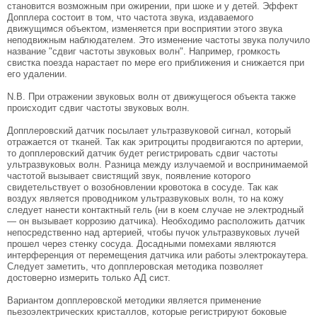
становится возможным при ожирении, при шоке и у детей. Эффект
Допплера состоит в том, что частота звука, издаваемого
движущимся объектом, изменяется при восприятии этого звука
неподвижным наблюдателем. Это изменение частоты звука получило
название "сдвиг частоты звуковых волн". Например, громкость
свистка поезда нарастает по мере его приближения и снижается при
его удалении.
N.B. При отражении звуковых волн от движущегося объекта также
происходит сдвиг частоты звуковых волн.
Допплеровский датчик посылает ультразвуковой сигнал, который
отражается от тканей. Так как эритроциты продвигаются по артерии,
то допплеровский датчик будет регистрировать сдвиг частоты
ультразвуковых волн. Разница между излучаемой и воспринимаемой
частотой вызывает свистящий звук, появление которого
свидетельствует о возобновлении кровотока в сосуде. Так как
воздух является проводником ультразвуковых волн, то на кожу
следует нанести контактный гель (ни в коем случае не электродный
— он вызывает коррозию датчика). Необходимо расположить датчик
непосредственно над артерией, чтобы пучок ультразвуковых лучей
прошел через стенку сосуда. Досадными помехами являются
интерференция от перемещения датчика или работы электрокаутера.
Следует заметить, что допплеровская методика позволяет
достоверно измерить только АД сист.
Вариантом допплеровской методики является применение
пьезоэлектрических кристаллов, которые регистрируют боковые