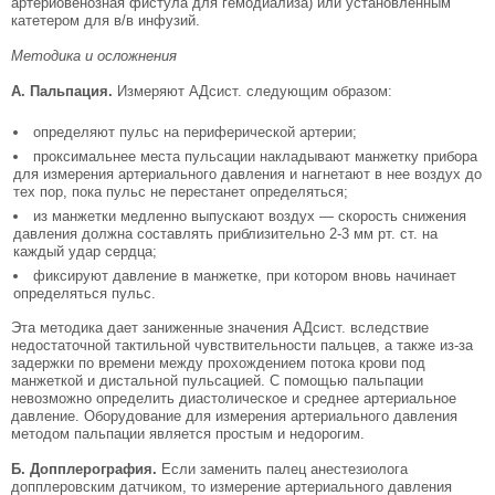
артериовенозная фистула для гемодиализа) или установленным
катетером для в/в инфузий.
Методика и осложнения
А. Пальпация.
Измеряют АДсист. следующим образом:
определяют пульс на периферической артерии;
проксимальнее места пульсации накладывают манжетку прибора
для измерения артериального давления и нагнетают в нее воздух до
тех пор, пока пульс не перестанет определяться;
из манжетки медленно выпускают воздух — скорость снижения
давления должна составлять приблизительно 2-3 мм рт. ст. на
каждый удар сердца;
фиксируют давление в манжетке, при котором вновь начинает
определяться пульс.
Эта методика дает заниженные значения АДсист. вследствие
недостаточной тактильной чувствительности пальцев, а также из-за
задержки по времени между прохождением потока крови под
манжеткой и дистальной пульсацией. С помощью пальпации
невозможно определить диастолическое и среднее артериальное
давление. Оборудование для измерения артериального давления
методом пальпации является простым и недорогим.
Б. Допплерография.
Если заменить палец анестезиолога
допплеровским датчиком, то измерение артериального давления