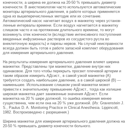
конечности, а ширина ее должна на 20-50 % превышать диаметр
конечности. В анестезиологии часто используются автома­тические
мониторы артериального давления, в ра­боте которых применяется
одна из вышеперечисленных методик или их сочетание.
Автоматический насос нагнетает воздух в манжетку через установ­
ленные интервалы времени. Если воздух нагнета­ется в манжетку
слишком часто и на протяжении длительного времени, то могут
возникнуть отек ко­нечности (вследствие интенсивного поступления
введенных инфузионных растворов из сосудистого русла во
внеклеточную жидкость) и парезы нервов. На случай неисправности
всегда должен быть готов к работе запасной комплект оборудования
для из­мерения артериального давления.
На результаты измерения артериального давления влияет ширина
манжетки. Представлены три манжетки, давление внутри них
одинаковое. Для того чтобы перекрыть просвет плечевой артерии и
таким образом измерить АДсист., в самой узкой манжетке (А)
требуется создать наибольшее давление, а в самой широкой (В) —
наименьшее. Использование слишком узкой манжетки может
привести к значительному превышению АДсист., тогда как излишне
широкая манжетка дает заниженные значения АДсист. Если
манжетка на 20 % шире должной, то ошибка измерения менее
существенна, чем если она на 20 % уже должной. (Из: Gravenstein J.
S., Paulus D. A. Monitoring Practice in Clinical Anesthesia. Lippincott,
1982. Воспроизведено с разрешения.)
Ширина манжетки для измерения артериаль­ного давления должна на
20-50 % превышать диаметр конечности больного.