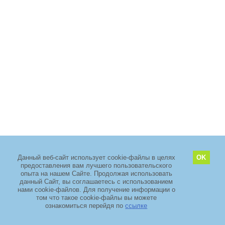
Данный веб-сайт использует cookie-файлы в целях
OK
предоставления вам лучшего пользовательского
2011–2026 copyright
ООО «ЗелМедСервис»
опыта на нашем Сайте. Продолжая использовать
Адрес: Москва, Зеленоград, проезд 4922, дом 4 стр. 5, Технопарк
данный Сайт, вы соглашаетесь с использованием
«ЭЛМА».
+7 (495) 968-88-29
нами cookie-файлов. Для получение информации о
том что такое cookie-файлы вы можете
TIMSET
ознакомиться перейдя по
ссылке