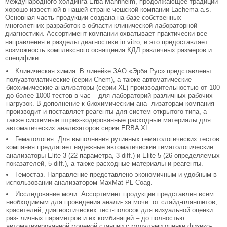
международного холдинга Erba Mannheim, продолжающее традиции
хорошо известной в нашей стране чешской компании Lachema a.s.
Основная часть продукции создана на базе собственных
многолетних разработок в области клинической лабораторной
диагностики. Ассортимент компании охватывает практически все
направления и разделы диагностики in vitro, и это предоставляет
возможность комплексного оснащения КДЛ различных размеров и
специфики:
Клиническая химия. В линейке ЗАО «Эрба Рус» представлены
полуавтоматические (серии Chem), а также автоматические
биохимические анализаторы (серии XL) производительностью от 100
до более 1000 тестов в час – для лабораторий различных рабочих
нагрузок. В дополнение к биохимическим ана- лизаторам компания
производит и поставляет реагенты для систем открытого типа, а
также системные штрих-кодированные расходные материалы для
автоматических анализаторов серии ERBA XL.
Гематология. Для выполнения рутинных гематологических тестов
компания предлагает надежные автоматические гематологические
анализаторы Elite 3 (22 параметра, 3-diff.) и Elite 5 (26 определяемых
показателей, 5-diff.), а также расходные материалы и реагенты.
Гемостаз. Направление представлено экономичным и удобным в
использовании анализатором MaxMat PL Coag.
Исследование мочи. Ассортимент продукции представлен всем
необходимым для проведения анали- за мочи: от слайд-планшетов,
красителей, диагностических тест-полосок для визуальной оценки
раз- личных параметров и их комбинаций – до полностью
автоматизированной мочевой станции с модулями оценки физико-