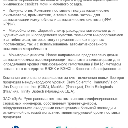
химических свойств мочи и мочевого осадка.
Иммунология. Компания поставляет полуавтоматические
считыватели, промыватели, а также анали- заторы для
автоматизации иммуноблота и автоматические системы (ИФА,
нРИФ).
Микробиология. Широкий спектр расходных материалов для
идентификации и определения чувстви- тельности микроорганизмов
к антибиотикам, которые могут применяться как в ручных
постановках, так и с использованием автоматизированного
комплекса микробиолога.
Мониторинг диабета. Новое направление представлено двумя
автоматическими высокопроизводи- тельными анализаторами для
определения уровня гликированного гемоглобина (HbA1c) методом
«золо- того стандарта» ВЭЖХ и ВЭЖХ с боронатной аффинностью.
Компания интенсивно развивается за счет включения новых брендов
продукции международного уровня: Drew Scientific, ImmunoVision,
Jas Diagnostics Inc. (США), MaxMat (Франция), Delta Biologicals
(Италия), Trinity Biotech (Ирландия/США).
ЗАО «Эрба Рус» располагает штатом высококвалифицированных
сервисных инженеров, собственным тренинг-центром,
оборудованными складскими помещениями большой площади и
отлаженной системой логистики, минимизирующей сроки поставки
продукции.